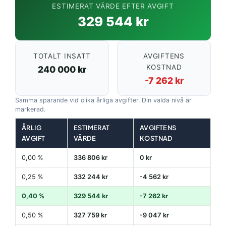
ESTIMERAT VÄRDE EFTER AVGIFT
329 544 kr
TOTALT INSATT
AVGIFTENS
KOSTNAD
240 000 kr
-7 262 kr
Samma sparande vid olika årliga avgifter. Din valda nivå är
markerad.
ÅRLIG
ESTIMERAT
AVGIFTENS
AVGIFT
VÄRDE
KOSTNAD
0,00 %
336 806 kr
0 kr
0,25 %
332 244 kr
-4 562 kr
0,40 %
329 544 kr
-7 262 kr
0,50 %
327 759 kr
-9 047 kr