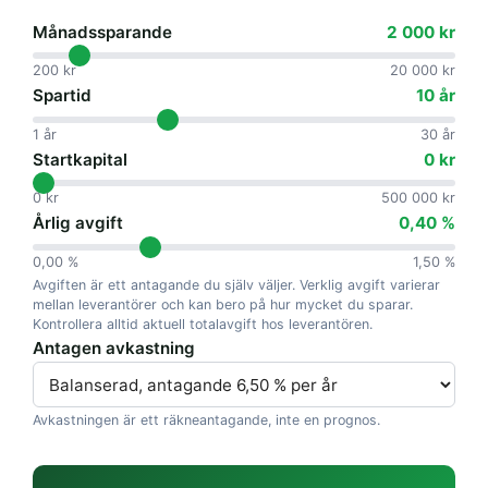
Månadssparande
2 000 kr
200 kr
20 000 kr
Spartid
10 år
1 år
30 år
Startkapital
0 kr
0 kr
500 000 kr
Årlig avgift
0,40 %
0,00 %
1,50 %
Avgiften är ett antagande du själv väljer. Verklig avgift varierar
mellan leverantörer och kan bero på hur mycket du sparar.
Kontrollera alltid aktuell totalavgift hos leverantören.
Antagen avkastning
Avkastningen är ett räkneantagande, inte en prognos.