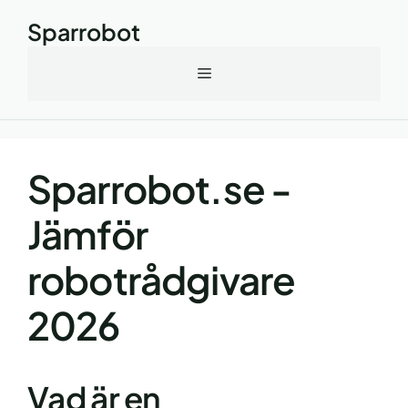
Hoppa
Sparrobot
till
innehåll
Meny
Sparrobot.se -
Jämför
robotrådgivare
2026
Vad är en