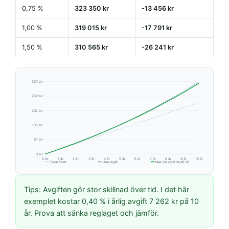
0,75 %
323 350 kr
-13 456 kr
1,00 %
319 015 kr
-17 791 kr
1,50 %
310 565 kr
-26 241 kr
337 tkr
269 tkr
202 tkr
135 tkr
67 tkr
0 tkr
0 år
1 år
2 år
3 år
4 år
5 år
6 år
7 år
8 år
9 år
10 år
Totalt insatt
Utan avgift
Med din avgift (0,40 %)
Tips: Avgiften gör stor skillnad över tid. I det här
exemplet kostar 0,40 % i årlig avgift 7 262 kr på 10
år. Prova att sänka reglaget och jämför.