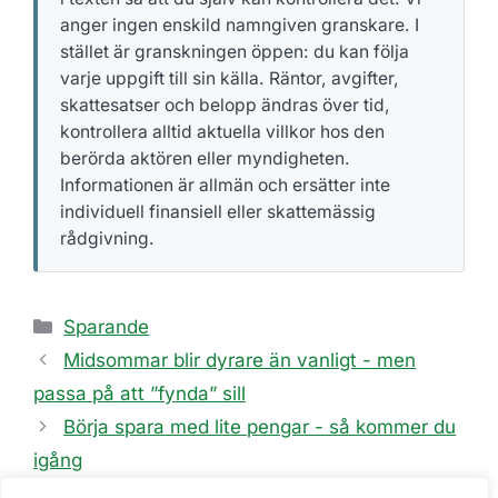
anger ingen enskild namngiven granskare. I
stället är granskningen öppen: du kan följa
varje uppgift till sin källa. Räntor, avgifter,
skattesatser och belopp ändras över tid,
kontrollera alltid aktuella villkor hos den
berörda aktören eller myndigheten.
Informationen är allmän och ersätter inte
individuell finansiell eller skattemässig
rådgivning.
Kategorier
Sparande
Midsommar blir dyrare än vanligt - men
passa på att ”fynda” sill
Börja spara med lite pengar - så kommer du
igång